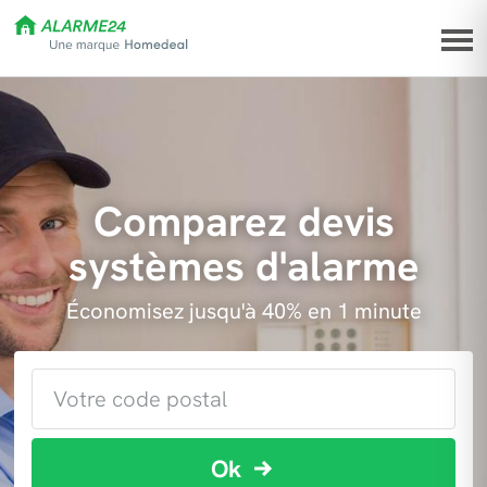
Comparez devis
systèmes d'alarme
Économisez jusqu'à 40% en 1 minute
Ok